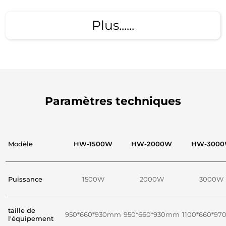
Plus......
Paramètres techniques
Modèle
HW-1500W
HW-2000W
HW-300
Puissance
1500W
2000W
3000W
taille de
950*660*930mm
950*660*930mm
1100*660*9
l'équipement