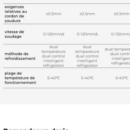
exigences
relatives au
≤0.5mm
≤0.5mm
≤0.5mm
cordon de
soudure
vitesse de
0-120mm/s
0-120mm/s
0-120mm/
soudage
dual
dual
dual temper
temperature
temperature
méthode de
dual contr
dual control
dual control
refroidissement
intelligen
intelligent
intelligent
refrigerat
refrigerator
refrigerator
plage de
température de
5-40℃
5-40℃
5-40℃
fonctionnement