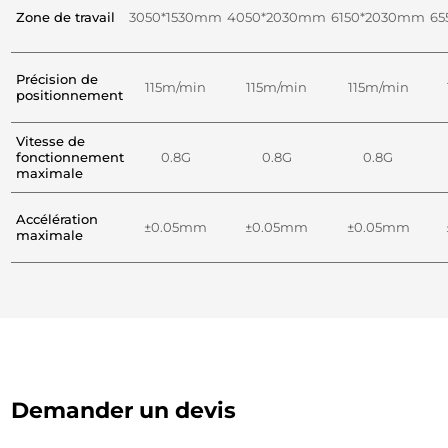
Zone de travail
3050*1530mm
4050*2030mm
6150*2030mm
65
Précision de
115m/min
115m/min
115m/min
positionnement
Vitesse de
fonctionnement
0.8G
0.8G
0.8G
maximale
Accélération
±0.05mm
±0.05mm
±0.05mm
maximale
Demander un devis